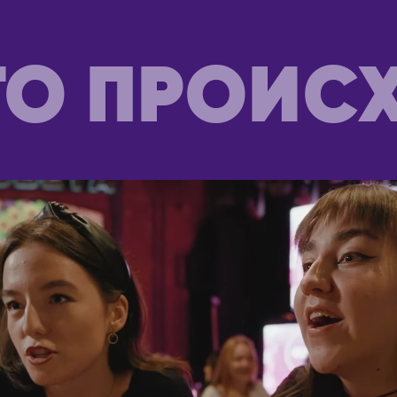
Уральск
Усть-Каменогорск
Я
Шымкент
ТО ПРОИС
КАНАДА
ЙДЖАН
Виннипег
Калгари
НА
Монреаль
йрес
Оттава
Торонто
Я