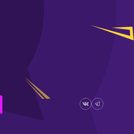
Пекин
Ханчжоу
Шанхай
КЫРГЫЗСТАН
Бишкек
ЛАТВИЯ
Рига
МОЛДОВА
Кишинёв
НИДЕРЛАНДЫ
Амстердам
ОАЭ
Абу-Даби
Дубай