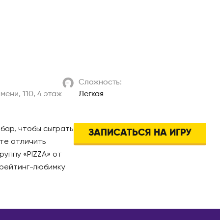
Барселона
к
Валенсия
ий
Мадрид
ры
ИТАЛИЯ
к
Милан
Сложность:
КАЗАХСТАН
мени, 110, 4 этаж
Легкая
Актобе
Алматы
 бар, чтобы сыграть
ЗАПИСАТЬСЯ НА ИГРУ
Астана
халинск
йте отличить
Атырау
руппу «PIZZA» от
Караганда
в рейтинг-любимку
ль
Павлодар
ЛИЯ
Семей
Тараз
н