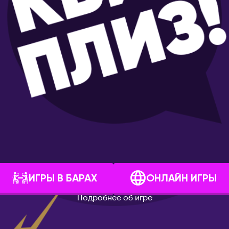
ВЕЛИКОБРИТАНИЯ
к
Лондон
а-Дону
ВЕНГРИЯ
Будапешт
тербург
ВЬЕТНАМ
Дананг
Нячанг
ГЕРМАНИЯ
оль
Берлин
йкальск
Дюссельдорф/Кёльн
Мюнхен
ИГРЫ В БАРАХ
ОНЛАЙН ИГРЫ
поль
ГРЕЦИЯ
Подробнее об игре
борск
Афины
Салоники