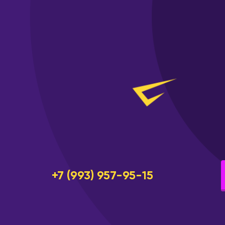
Псков
Белогорск
Пятигорс
Благовещенск
Ростов-н
Брянск
Рязань
Великий Новгород
Самара
Владивосток
Санкт-Пе
Владикавказ
Саранск
Владимир
Сарапул
Волгоград
Саратов
Волгодонск
Севастоп
Волжский
Североба
Вологда
Серпухов
Воркута
+7 (993) 957-95-15
Симферо
Воронеж
Сосново
Горно-Алтайск
Сочи
Екатеринбург