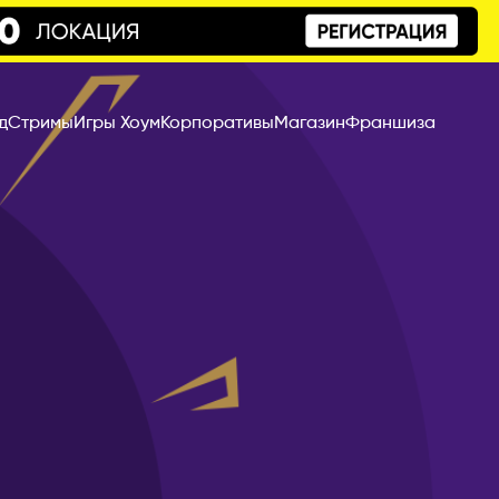
д
Стримы
Игры Хоум
Корпоративы
Магазин
Франшиза
Эдмонтон
КИПР
Лимассол
Никосия
Пафос
КИТАЙ
Гуанчжоу