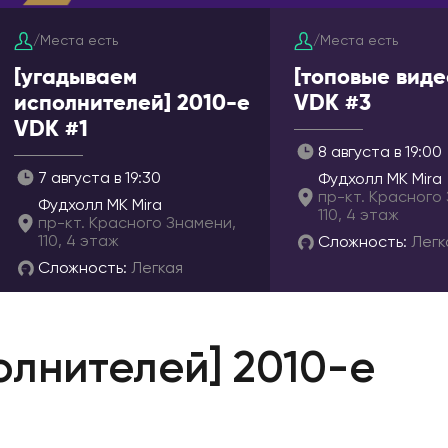
оль
ГРУЗИЯ
Оскол
/
Места есть
/
Места есть
Батуми
мак
[угадываем
[топовые виде
Тбилиси
исполнителей] 2010-е
VDK #3
ИЗРАИЛЬ
VDK #1
8 августа в 19:00
Беэр-Шева
ар
7 августа в 19:30
Фудхолл МК Mira
Иерусалим
пр-кт. Красного
Фудхолл МК Mira
Израиль
110, 4 этаж
пр-кт. Красного Знамени,
110, 4 этаж
Сложность:
Легк
Кармиэль
Сложность:
Легкая
Тель-Авив
Хайфа
ИНДОНЕЗИЯ
олнителей] 2010-е
к
Бали
к
ИСПАНИЯ
Аликанте