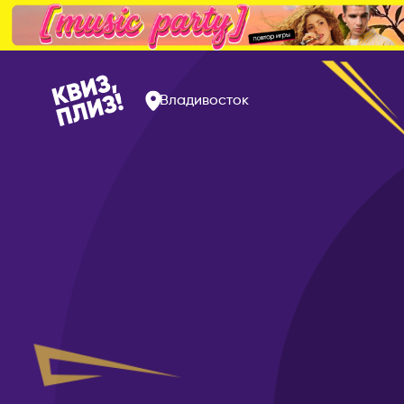
Владивосток
Омск
РОССИЯ
Орёл
Альметьевск
Оренбур
Арзамас
Пенза
Арсеньев
Пермь
Астрахань
Петрозав
Балаково
Петропав
Барнаул