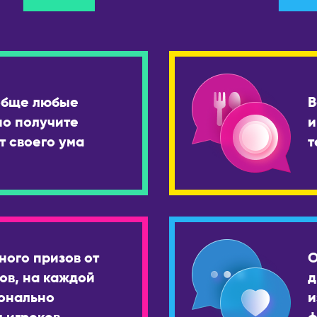
обще любые
В
но получите
и
т своего ума
т
ного призов от
О
ов, на каждой
д
онально
и