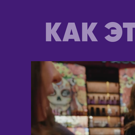
Нижний Новгород
Сидней
Новокузнецк
АВСТРИ
КАК Э
Новомосковск
Вена
Новороссийск
АЗЕРБА
Новосибирск
Баку
Новый Уренгой
АРГЕНТИ
Обнинск
Буэнос-А
Озёрск
АРМЕНИ
Октябрьский