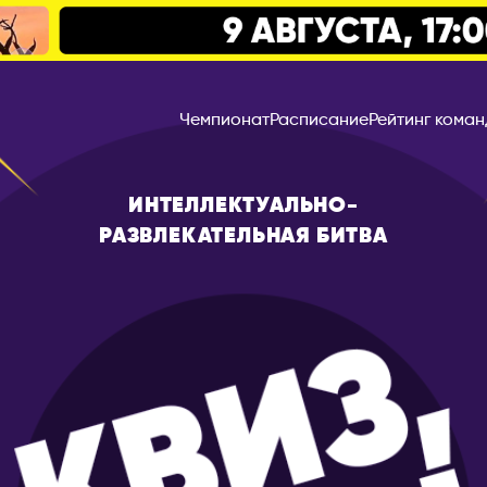
Чемпионат
Расписание
Рейтинг коман
ИНТЕЛЛЕКТУАЛЬНО-
РАЗВЛЕКАТЕЛЬНАЯ БИТВА
Ереван
БЕЛАРУСЬ
г
Брест
Витебск
Минск
одск
БОЛГАРИЯ
ловск-Камчатский
София