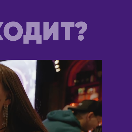
ЧЕРНОГОРИЯ
Будва
ХОДИТ?
ЧЕХИЯ
Прага
ШВЕЙЦАРИЯ
Лозанна
ЭСТОНИЯ
Таллин