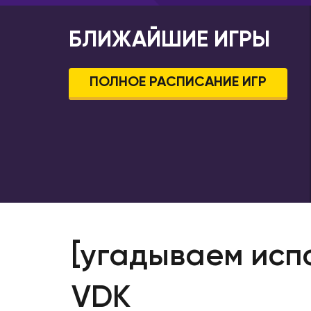
Ставроп
Ессентуки
Старый 
Железногорск
БЛИЖАЙШИЕ ИГРЫ
Стерлита
Иваново
Ступино
Ижевск
ПОЛНОЕ РАСПИСАНИЕ ИГР
Сургут
Инта
Сыктывк
Иркутск
Тамбов
Йошкар-Ола
Тверь
Казань
Тольятти
Калининград
Томск
Калуга
Тула
Кемерово
Тюмень
Киров
[угадываем исп
Ульяновс
Коломна
Уссурийс
Комсомольск-на-Амуре
VDK
Уфа
Коряжма