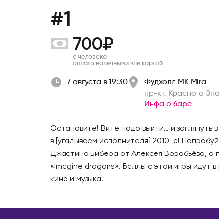
Ухта
Кострома
#1
Хабаровс
Котлас
Чайковск
700₽
Краснодар
Чебокса
Красноярск
с человека
оплата наличными или картой
Челябинс
Лесосибирск
Чехов
7 августа в 19:30
Фудхолл МК Mira
Луховицы
пр-кт. Красного Зна
Шахты
Магадан
Инфа о баре
Шерегеш
Междуреченск
Энгельс
Моздок
Остановите! Вите надо выйти… и заглянуть в
Южно-Са
Москва
в [угадываем исполнителя] 2010-е! Попробу
Якутск
Джастина Бибера от Алексея Воробьёва, а г
Мурманск
«Imagine dragons». Баллы с этой игры идут 
Ярослав
Набережные Челны
кино и музыка.
Находка
АВСТРА
Нефтекамск
Брисбен
Нижнекамск
Мельбур